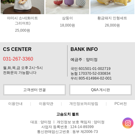
아미시 소녀(화이트
삼둥이
황금돼지 인형세트
그리어트)
18,000원
26,000원
25,000원
CS CENTER
BANK INFO
031-267-3360
예금주 : 양미정
월,화,목,금 오후 2시~5시
국민 601501-01-002719
전화문의 가능합니다
농협 170370-52-030834
우리 805-614984-02-001
고객센터 연결
Q&A 게시판
이용안내
이용약관
개인정보처리방침
PC버전
고슴도치 퀼트
대표 : 양미정 ㅣ 개인정보 보호 책임자 : 양미정
사업자 등록번호 : 124-14-89399
통신판매업신고번호 : 동부 제2006-73