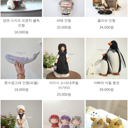
양면 스카프 프렌치 불독
라떼 인형
올리브 인형
인형
32,000원
34,000원
18,000원
흰수염고래 인형(퍼플)
아미시 소녀(내추럴
아빠와 아들 펭귄
아가타)
16,000원
39,000원
25,000원