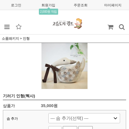
로그인
회원가입
주문조회
마이페이지
2,000원 적립
소품패키지
>
인형
기러기 인형(헥사)
상품가
35,000
원
솜 추가