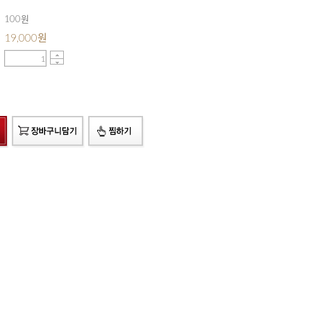
100원
19,000
원