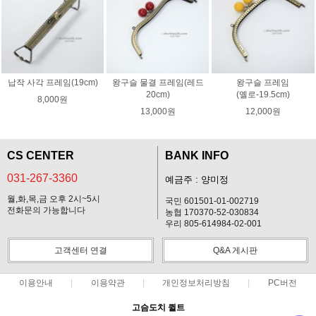
납작 사각 프레임(19cm)
왕구슬 물결 프레임(레드
왕구슬 프레임
20cm)
(옐로-19.5cm)
8,000원
13,000원
12,000원
CS CENTER
BANK INFO
031-267-3360
예금주 : 양미정
월,화,목,금 오후 2시~5시
국민 601501-01-002719
전화문의 가능합니다
농협 170370-52-030834
우리 805-614984-02-001
고객센터 연결
Q&A 게시판
이용안내
이용약관
개인정보처리방침
PC버전
고슴도치 퀼트