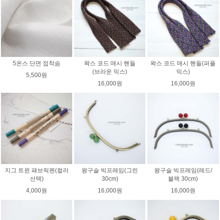
5온스 단면 접착솜
왁스 코드 매시 핸들
왁스 코드 매시 핸들(퍼플
(브라운 믹스)
믹스)
5,500원
16,000원
16,000원
지그 트윈 패브릭펜(컬러
왕구슬 빅프레임(그린
왕구슬 빅프레임(레드/
선택)
30cm)
블랙 30cm)
4,000원
16,000원
16,000원