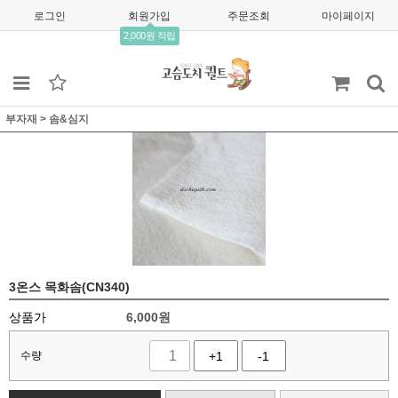
로그인
회원가입
주문조회
마이페이지
2,000원 적립
부자재
>
솜&심지
3온스 목화솜(CN340)
상품가
6,000
원
수량
+1
-1