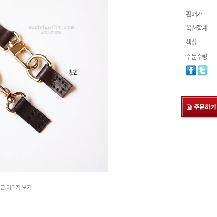
판매가
옵션합계
색상
주문수량
큰 이미지 보기