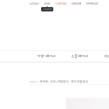
LOGIN
JOIN
CART
(
0
)
ORDER
MYPAGE
+2000P
가방 패키지
소품패키지
의
home
>
부자재
>
단추&여밈장식
> 루이 연결 장식