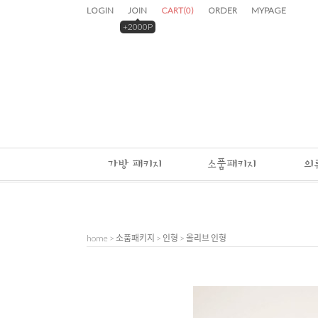
LOGIN
JOIN
CART
(
0
)
ORDER
MYPAGE
+2000P
가방 패키지
소품패키지
의
home
>
소품패키지
>
인형
> 올리브 인형