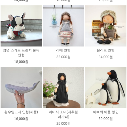
34,000원
16,000원
18,000원
양면 스카프 프렌치 불독
라떼 인형
올리브 인형
인형
32,000원
34,000원
18,000원
흰수염고래 인형(퍼플)
아미시 소녀(내추럴
아빠와 아들 펭귄
아가타)
16,000원
39,000원
25,000원