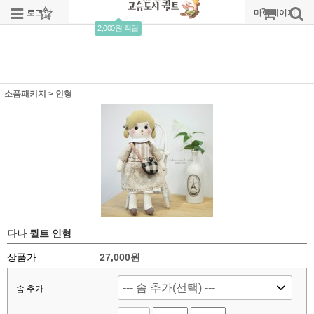
로그인
회원가입
주문조회
마이페이지
2,000원 적립
소품패키지
>
인형
다나 퀼트 인형
상품가
27,000
원
솜 추가