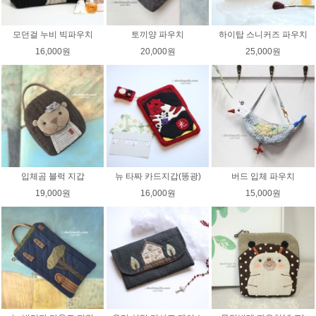
모던걸 누비 빅파우치
토끼양 파우치
하이탑 스니커즈 파우치
16,000원
20,000원
25,000원
입체곰 블럭 지갑
뉴 타짜 카드지갑(똥광)
버드 입체 파우치
19,000원
16,000원
15,000원