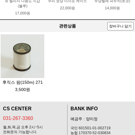
뉴 빌리지 다용도 지갑
우리 성당 미사포 케이스
무당벌레 파우치(초코)
(블루)
22,000원
14,000원
17,000원
관련상품
장바구니 담기
후직스 팜(150m) 271
3,500원
CS CENTER
BANK INFO
031-267-3360
예금주 : 양미정
월,화,목,금 오후 2시~5시
국민 601501-01-002719
전화문의 가능합니다
농협 170370-52-030834