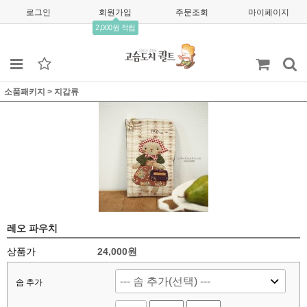
로그인
회원가입
주문조회
마이페이지
2,000원 적립
소품패키지
>
지갑류
레오 파우치
상품가
24,000
원
솜 추가