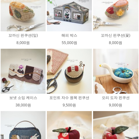
꼬까신 핀쿠션(잎)
해피 박스
꼬까신 핀쿠션(꽃)
8,000원
55,000원
8,000원
보넷 소잉 케이스
포인트 자수 원목 핀쿠션
오리 도자 핀쿠션
38,000원
9,500원
9,000원