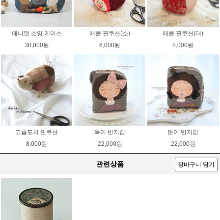
애니멀 소잉 케이스
애플 핀쿠션(소)
애플 핀쿠션(대)
38,000원
6,000원
8,000원
고슴도치 핀쿠션
옥이 반지갑
분이 반지갑
8,000원
22,000원
22,000원
관련상품
장바구니 담기