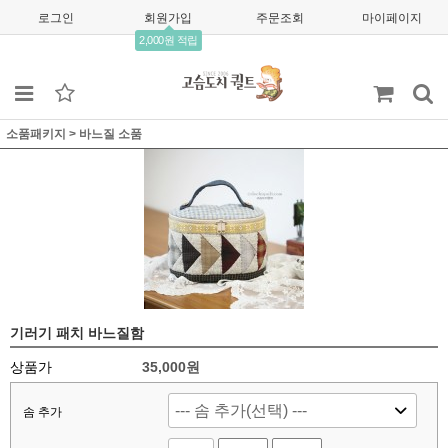
로그인
회원가입
주문조회
마이페이지
2,000원 적립
소품패키지
>
바느질 소품
기러기 패치 바느질함
상품가
35,000
원
솜 추가