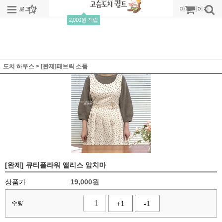
로그인
회원가입
주문조회
마이페이지
2,000원 적립
도치 하우스
>
[완제]패브릭 소품
[완제] 큐티플라워 앨리스 앞치마
상품가
19,000
원
수량
+1
-1