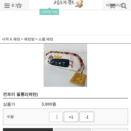
로그인
회원가입
주문조회
마이페이지
2,000원 적립
서적 & 패턴
>
패턴방
>
소품 패턴
컨트리 필통2(패턴)
상품가
3,000
원
수량
+1
-1