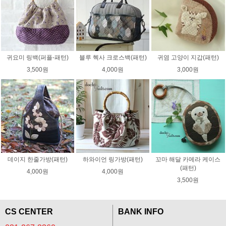
귀요미 링백(퍼플-패턴)
블루 헥사 크로스백(패턴)
귀염 고양이 지갑(패턴)
3,500원
4,000원
3,000원
데이지 한줄가방(패턴)
하와이언 링가방(패턴)
꼬마 해달 카메라 케이스
(패턴)
4,000원
4,000원
3,500원
CS CENTER
BANK INFO