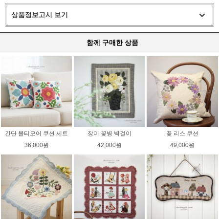
상품정보고시 보기
함께 구매한 상품
간단 볼티모어 쿠션 세트
장미 꽃병 벽걸이
꽃 리스 쿠션
36,000원
42,000원
49,000원