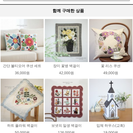
함께 구매한 상품
간단 볼티모어 쿠션 세트
장미 꽃병 벽걸이
꽃 리스 쿠션
36,000원
42,000원
49,000원
하트 플라워 벽걸이
보넷의 일생 벽걸이
입체 하우스(교회)
50,000원
126,000원
19,000원