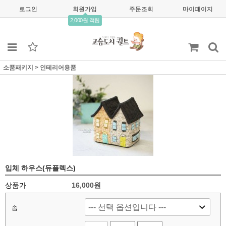
로그인
회원가입
주문조회
마이페이지
2,000원 적립
소품패키지
>
인테리어용품
입체 하우스(듀플렉스)
상품가
16,000원
솜