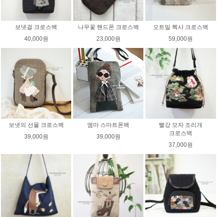
보넷걸 크로스백
나무꽃 핸드폰 크로스백
오트밀 헥사 크로스백
40,000원
23,000원
59,000원
보넷의 선물 크로스백
엠마 스마트폰백
빨강 모자 조리개
크로스백
39,000원
39,000원
37,000원