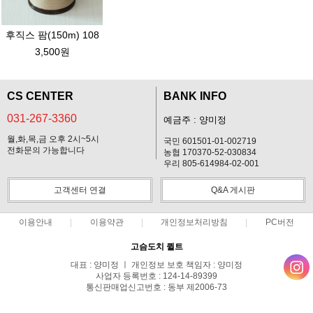
후직스 팜(150m) 108
3,500원
CS CENTER
BANK INFO
031-267-3360
예금주 : 양미정
월,화,목,금 오후 2시~5시
국민 601501-01-002719
전화문의 가능합니다
농협 170370-52-030834
우리 805-614984-02-001
고객센터 연결
Q&A 게시판
이용안내
이용약관
개인정보처리방침
PC버전
고슴도치 퀼트
대표 : 양미정 ㅣ 개인정보 보호 책임자 : 양미정
사업자 등록번호 : 124-14-89399
통신판매업신고번호 : 동부 제2006-73
전화 : 031-267-3360 ㅣ 팩스 : 031-287-3360
주소 : 경기도 용인시 기흥구 한보라2로 47-31 고슴도치 하우스