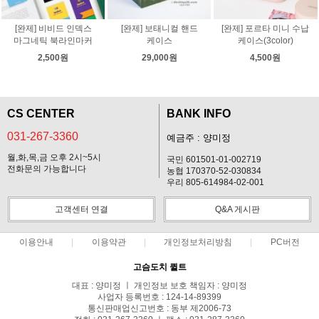
[완제] 비비드 인덱스
[완제] 보태니컬 핸드
[완제] 포르타 미니 수납
마그네틱 북라인마커
케이스
케이스(3color)
2,500원
29,000원
4,500원
CS CENTER
BANK INFO
031-267-3360
예금주 : 양미정
월,화,목,금 오후 2시~5시
국민 601501-01-002719
전화문의 가능합니다
농협 170370-52-030834
우리 805-614984-02-001
고객센터 연결
Q&A 게시판
이용안내
이용약관
개인정보처리방침
PC버전
고슴도치 퀼트
대표 : 양미정 ㅣ 개인정보 보호 책임자 : 양미정
사업자 등록번호 : 124-14-89399
통신판매업신고번호 : 동부 제2006-73