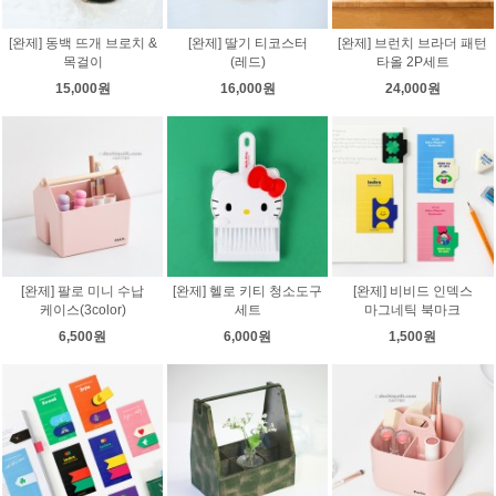
[완제] 동백 뜨개 브로치 &
[완제] 딸기 티코스터
[완제] 브런치 브라더 패턴
목걸이
(레드)
타올 2P세트
15,000원
16,000원
24,000원
[완제] 팔로 미니 수납
[완제] 헬로 키티 청소도구
[완제] 비비드 인덱스
케이스(3color)
세트
마그네틱 북마크
6,500원
6,000원
1,500원