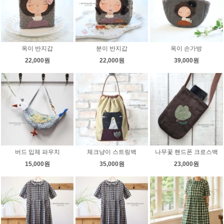
옥이 반지갑
분이 반지갑
옥이 손가방
22,000원
22,000원
39,000원
버드 입체 파우치
체크냥이 스트링백
나무꽃 핸드폰 크로스백
15,000원
35,000원
23,000원