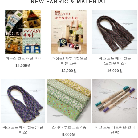
NEW FABRIC & MATERIAL
하우스 퀼트 패턴 100
(개정판) 자투리천으로
왁스 코드 매시 핸들
만든 소품
(브라운 믹스)
16,000원
12,000원
16,000원
왁스 코드 매시 핸들(퍼플
엘레아 루츠 그린 4종
지그 트윈 패브릭펜(컬러
믹스)
선택)
9,000원