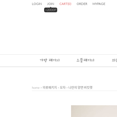
LOGIN
JOIN
CART
(
0
)
ORDER
MYPAGE
+2000P
가방 패키지
소품패키지
의
home
>
의류패키지
>
모자
> 나만의 양면 버킷햇