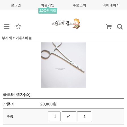
로그인
회원가입
주문조회
마이페이지
2,000원 적립
부자재
>
가위&바늘
클로버 겸자(소)
상품가
20,000
원
수량
+1
-1