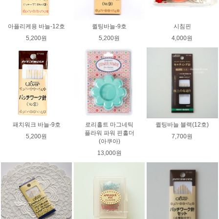
아플리케용 바늘-12호
퀼팅바늘-9호
시침핀
5,200원
5,200원
4,000원
패치워크 바늘-9호
로리홀트 마그네틱
퀼팅바늘 블랙(12호)
플라워 파워 핀홀더
5,200원
7,700원
(아쿠아)
13,000원