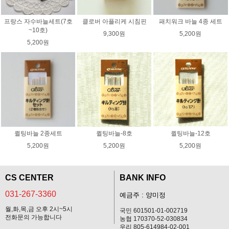
프랑스 자수바늘세트(7호
클로버 아플리케 시침핀
패치워크 바늘 4종 세트
~10호)
9,300원
5,200원
5,200원
퀼팅바늘 2종세트
퀼팅바늘-8호
퀼팅바늘-12호
5,200원
5,200원
5,200원
CS CENTER
BANK INFO
031-267-3360
예금주 : 양미정
월,화,목,금 오후 2시~5시
국민 601501-01-002719
전화문의 가능합니다
농협 170370-52-030834
우리 805-614984-02-001