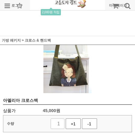
로그인
회원가입
주문조회
마이페이지
2,000원 적립
가방 패키지
>
크로스 & 핸드백
아멜리아 크로스백
상품가
45,000
원
수량
+1
-1