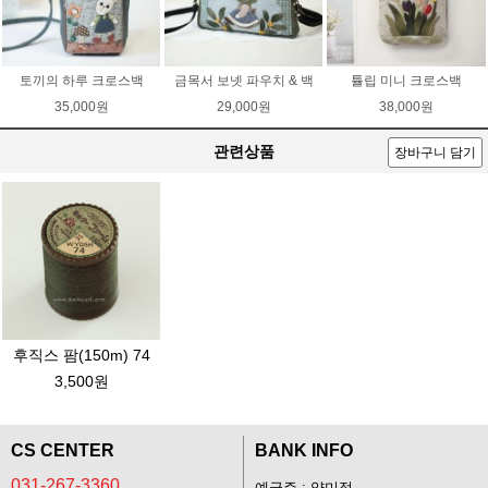
토끼의 하루 크로스백
금목서 보넷 파우치 & 백
튤립 미니 크로스백
35,000원
29,000원
38,000원
관련상품
장바구니 담기
후직스 팜(150m) 74
3,500원
CS CENTER
BANK INFO
031-267-3360