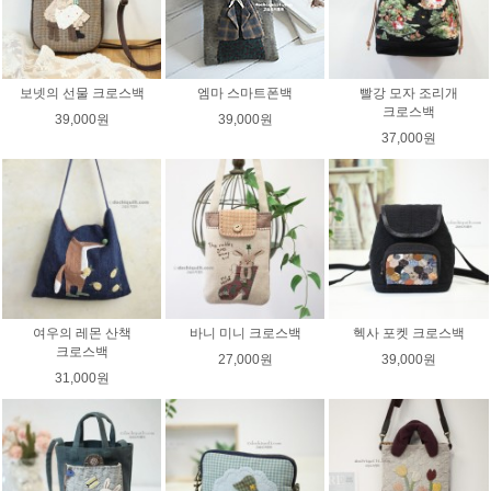
보넷의 선물 크로스백
엠마 스마트폰백
빨강 모자 조리개
크로스백
39,000원
39,000원
37,000원
여우의 레몬 산책
바니 미니 크로스백
헥사 포켓 크로스백
크로스백
27,000원
39,000원
31,000원