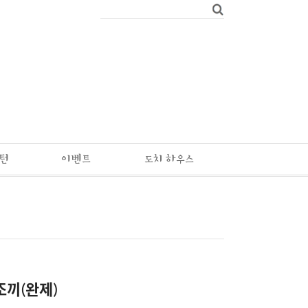
패턴
이벤트
도치 하우스
조끼(완제)