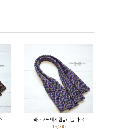
스)
왁스 코드 매시 핸들(퍼플 믹스)
16,000