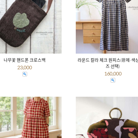
나무꽃 핸드폰 크로스백
라운드 칼라 체크 원피스(완제-색
즈 선택)
23,000
160,000