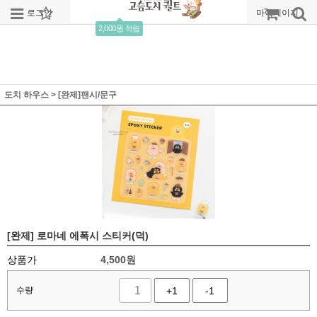
로그인
회원가입
주문조회
마이페이지
2,000원 적립
도치 하우스
>
[완제]팬시/문구
[완제] 로마네 에폭시 스티커(덕)
상품가
4,500
원
수량
+1
-1