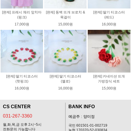
[완제] 프레시 체리 앞치마
[완제] 동백 뜨개 브로치 &
[완제] 딸기 티코스터
(핑크)
목걸이
(레드)
17,000원
15,000원
16,000원
[완제] 딸기 티코스터
[완제] 딸기 티코스터
[완제] 카네이션 뜨개
(핫핑크)
(옐로)
가방장식 세트
16,000원
16,000원
15,000원
CS CENTER
BANK INFO
031-267-3360
예금주 : 양미정
월,화,목,금 오후 2시~5시
국민 601501-01-002719
전화문의 가능합니다
농협 170370-52-030834