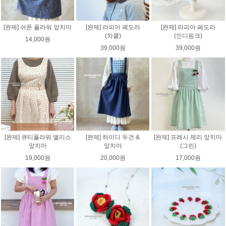
[완제] 쉬폰 플라워 앞치마
[완제] 라피아 페도라
[완제] 라피아 페도라
(차콜)
(인디핑크)
14,000원
39,000원
39,000원
[완제] 큐티플라워 앨리스
[완제] 하이디 두건 &
[완제] 프레시 체리 앞치마
앞치마
앞치마
(그린)
19,000원
20,000원
17,000원