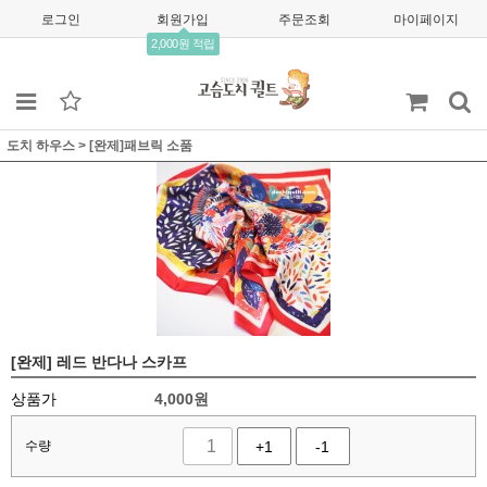
로그인
회원가입
주문조회
마이페이지
2,000원 적립
도치 하우스
>
[완제]패브릭 소품
[완제] 레드 반다나 스카프
상품가
4,000
원
수량
+1
-1