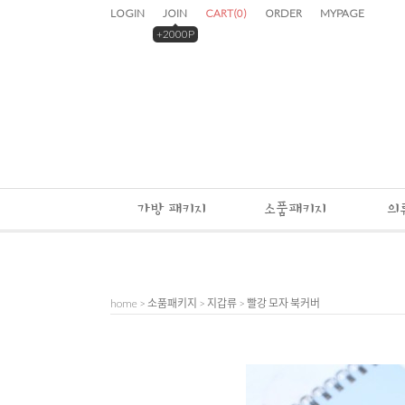
LOGIN
JOIN
CART
(
0
)
ORDER
MYPAGE
+2000P
가방 패키지
소품패키지
의
home
>
소품패키지
>
지갑류
> 빨강 모자 북커버