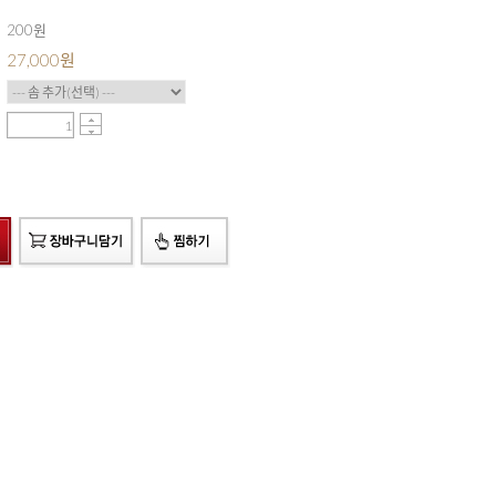
200원
27,000
원