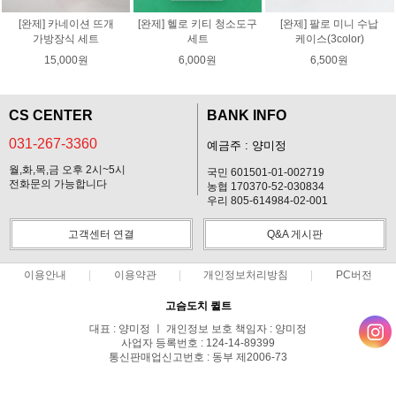
[완제] 카네이션 뜨개
[완제] 헬로 키티 청소도구
[완제] 팔로 미니 수납
가방장식 세트
세트
케이스(3color)
15,000원
6,000원
6,500원
CS CENTER
BANK INFO
031-267-3360
예금주 : 양미정
월,화,목,금 오후 2시~5시
국민 601501-01-002719
전화문의 가능합니다
농협 170370-52-030834
우리 805-614984-02-001
고객센터 연결
Q&A 게시판
이용안내
이용약관
개인정보처리방침
PC버전
고슴도치 퀼트
대표 : 양미정 ㅣ 개인정보 보호 책임자 : 양미정
사업자 등록번호 : 124-14-89399
통신판매업신고번호 : 동부 제2006-73
전화 : 031-267-3360 ㅣ 팩스 : 031-287-3360
주소 : 경기도 용인시 기흥구 한보라2로 47-31 고슴도치 하우스