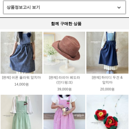
상품정보고시 보기
함께 구매한 상품
[완제] 쉬폰 플라워 앞치마
[완제] 라피아 페도라
[완제] 하이디 두건 &
(인디핑크)
앞치마
14,000원
39,000원
20,000원