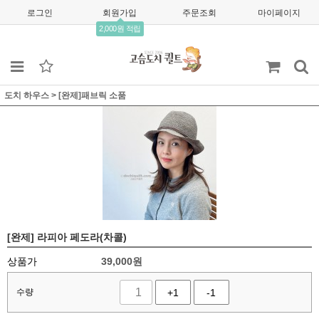
로그인
회원가입
주문조회
마이페이지
2,000원 적립
도치 하우스
>
[완제]패브릭 소품
[완제] 라피아 페도라(차콜)
상품가
39,000
원
수량
+1
-1