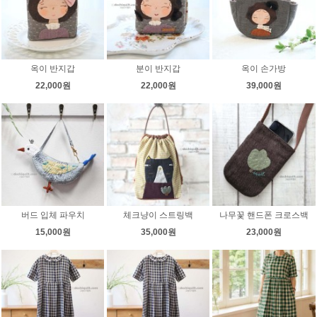
옥이 반지갑
분이 반지갑
옥이 손가방
22,000원
22,000원
39,000원
버드 입체 파우치
체크냥이 스트링백
나무꽃 핸드폰 크로스백
15,000원
35,000원
23,000원