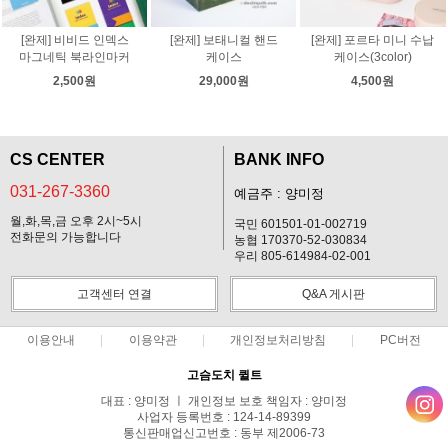
[완제] 비비드 인덱스
[완제] 보태니컬 핸드
[완제] 포르타 미니 수납
마그네틱 북라인마커
케이스
케이스(3color)
2,500원
29,000원
4,500원
CS CENTER
BANK INFO
031-267-3360
예금주 : 양미정
월,화,목,금 오후 2시~5시
국민 601501-01-002719
전화문의 가능합니다
농협 170370-52-030834
우리 805-614984-02-001
고객센터 연결
Q&A 게시판
이용안내
이용약관
개인정보처리방침
PC버전
고슴도치 퀼트
대표 : 양미정 ㅣ 개인정보 보호 책임자 : 양미정
사업자 등록번호 : 124-14-89399
통신판매업신고번호 : 동부 제2006-73