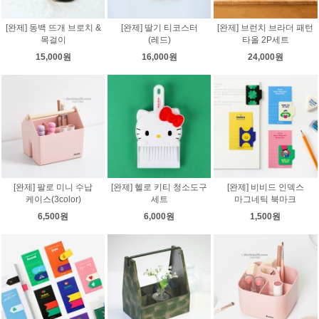
[완제] 동백 뜨개 브로치 &
[완제] 딸기 티코스터
[완제] 브런치 브라더 패턴
목걸이
(레드)
타올 2P세트
15,000원
16,000원
24,000원
[완제] 팔로 미니 수납
[완제] 헬로 키티 청소도구
[완제] 비비드 인덱스
케이스(3color)
세트
마그네틱 북마크
6,500원
6,000원
1,500원