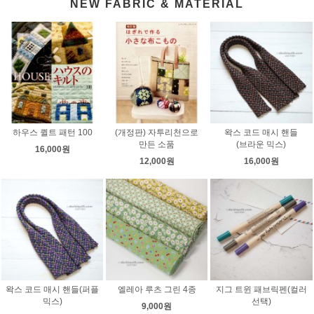
NEW FABRIC & MATERIAL
하우스 퀼트 패턴 100
(개정판) 자투리천으로
왁스 코드 매시 핸들
만든 소품
(브라운 믹스)
16,000원
12,000원
16,000원
왁스 코드 매시 핸들(퍼플
엘레아 루츠 그린 4종
지그 트윈 패브릭펜(컬러
믹스)
선택)
9,000원