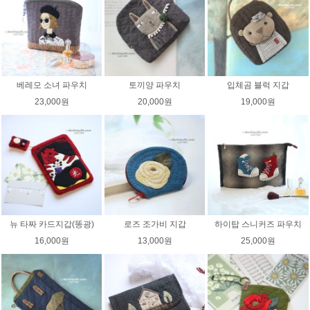
베레모 소녀 파우치
토끼양 파우치
입체곰 블럭 지갑
23,000원
20,000원
19,000원
뉴 타짜 카드지갑(똥광)
로즈 조가비 지갑
하이탑 스니커즈 파우치
16,000원
13,000원
25,000원