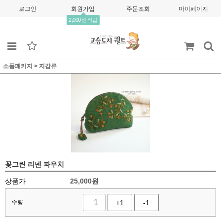
로그인
회원가입
주문조회
마이페이지
2,000원 적립
소품패키지
>
지갑류
꽃그린 리넨 파우치
상품가
25,000
원
수량
+1
-1