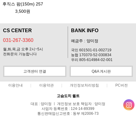
후직스 팜(150m) 257
3,500원
CS CENTER
BANK INFO
031-267-3360
예금주 : 양미정
월,화,목,금 오후 2시~5시
국민 601501-01-002719
전화문의 가능합니다
농협 170370-52-030834
우리 805-614984-02-001
고객센터 연결
Q&A 게시판
이용안내
이용약관
개인정보처리방침
PC버전
고슴도치 퀼트
대표 : 양미정 ㅣ 개인정보 보호 책임자 : 양미정
사업자 등록번호 : 124-14-89399
통신판매업신고번호 : 동부 제2006-73
전화 : 031-267-3360 ㅣ 팩스 : 031-287-3360
주소 : 경기도 용인시 기흥구 한보라2로 47-31 고슴도치 하우스
COPYRIGHT(C)고슴도치 퀼트 ALL RIGHTS RESERVED.