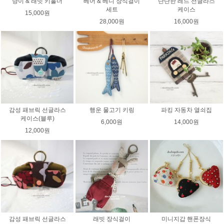
냥이 & 래빗 키홀더
베어 & 베니 장식걸이
단단한 레드 선글라스
세트
케이스
15,000원
28,000원
16,000원
감성 패브릭 선글라스
행운 물고기 키링
파킹 자동차 열쇠집
케이스(블루)
6,000원
14,000원
12,000원
감성 패브릭 선글라스
래빗 장식걸이
미니지갑 핸폰장식