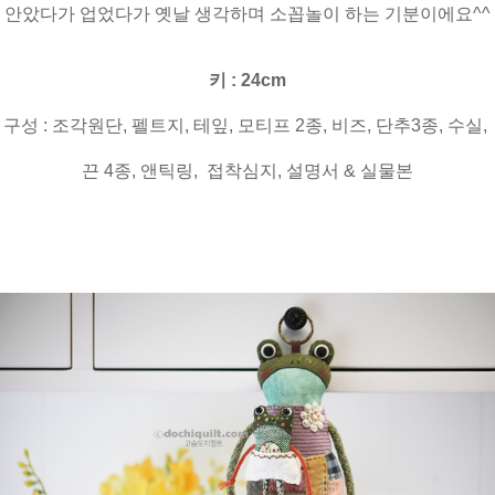
안았다가 업었다가 옛날 생각하며 소꼽놀이 하는 기분이에요^^
키 : 24cm
구성 : 조각원단, 펠트지, 테잎, 모티프 2종, 비즈, 단추3종, 수실,
끈 4종, 앤틱링, 접착심지, 설명서 & 실물본