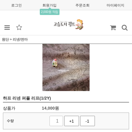
로그인
회원가입
주문조회
마이페이지
2,000원 적립
원단
>
리넨/면마
하프 리넨 퍼플 리프(1/2Y)
상품가
14,000
원
수량
+1
-1