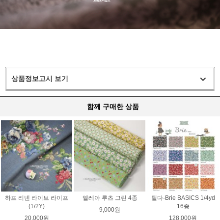
상품정보고시 보기
함께 구매한 상품
하프 리넨 라이브 라이프
엘레아 루츠 그린 4종
틸다-Brie BASICS 1/4yd
(1/2Y)
16종
9,000원
20,000원
128,000원