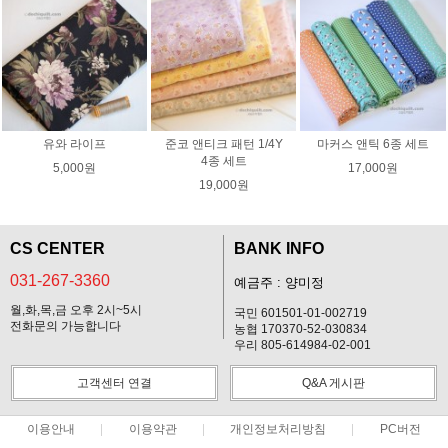
유와 라이프
준코 앤티크 패턴 1/4Y
마커스 앤틱 6종 세트
4종 세트
5,000원
17,000원
19,000원
CS CENTER
BANK INFO
031-267-3360
예금주 : 양미정
월,화,목,금 오후 2시~5시
국민 601501-01-002719
전화문의 가능합니다
농협 170370-52-030834
우리 805-614984-02-001
고객센터 연결
Q&A 게시판
이용안내
이용약관
개인정보처리방침
PC버전