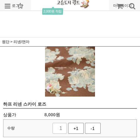
로그인
회원가입
주문조회
마이페이지
2,000원 적립
원단
>
리넨/면마
하프 리넨 스카이 로즈
상품가
8,000
원
수량
+1
-1