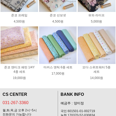
준코 프레임
준코 선보넷
유와 라이프
4,500원
4,500원
5,000원
준코 앤티크 패턴 1/4Y
마커스 앤틱 6종 세트
모다 스위트워터 5종
4종 세트
세트
17,000원
19,000원
14,000원
CS CENTER
BANK INFO
031-267-3360
예금주 : 양미정
월,화,목,금 오후 2시~5시
국민 601501-01-002719
전화문의 가능합니다
농협 170370-52-030834