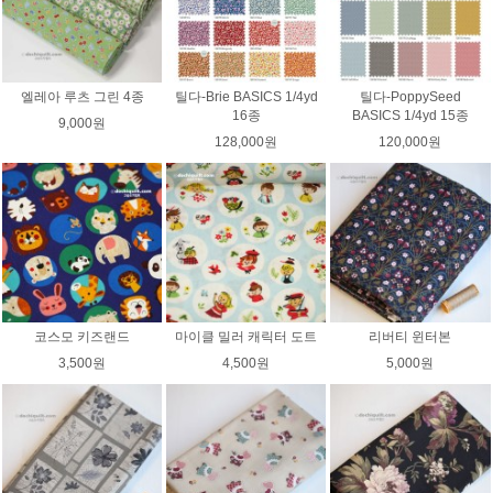
엘레아 루츠 그린 4종
틸다-Brie BASICS 1/4yd
틸다-PoppySeed
16종
BASICS 1/4yd 15종
9,000원
128,000원
120,000원
코스모 키즈랜드
마이클 밀러 캐릭터 도트
리버티 윈터본
3,500원
4,500원
5,000원