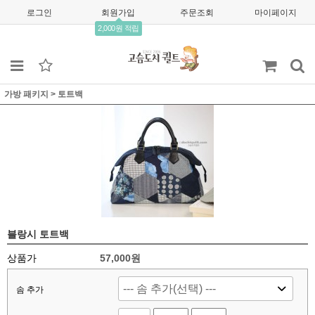
로그인
회원가입
주문조회
마이페이지
2,000원 적립
가방 패키지
>
토트백
블랑시 토트백
상품가
57,000
원
솜 추가