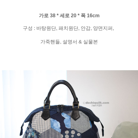
가로 38 * 세로 20 * 폭 16cm
구성 : 바탕원단, 패치원단, 안감, 양면지퍼,
가죽핸들, 설명서 & 실물본