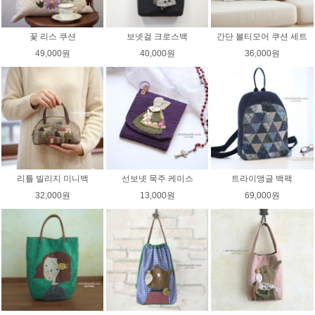
꽃 리스 쿠션
보넷걸 크로스백
간단 볼티모어 쿠션 세트
49,000원
40,000원
36,000원
리틀 빌리지 미니백
선보넷 묵주 케이스
트라이앵글 백팩
32,000원
13,000원
69,000원