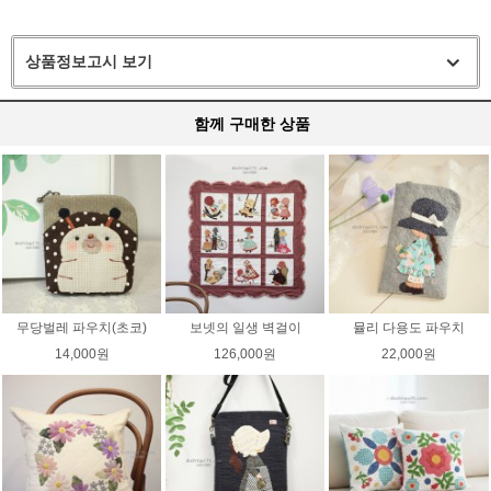
상품정보고시 보기
함께 구매한 상품
무당벌레 파우치(초코)
보넷의 일생 벽걸이
뮬리 다용도 파우치
14,000원
126,000원
22,000원