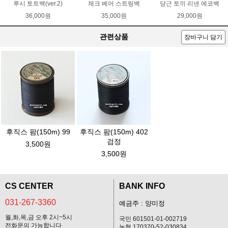
루시 토트백(ver.2)
체크 베어 스트링백
당근 토끼 리넨 에코백
36,000원
35,000원
29,000원
관련상품
장바구니 담기
후직스 팜(150m) 99
후직스 팜(150m) 402
검정
3,500원
3,500원
CS CENTER
BANK INFO
031-267-3360
예금주 : 양미정
월,화,목,금 오후 2시~5시
국민 601501-01-002719
전화문의 가능합니다
농협 170370-52-030834