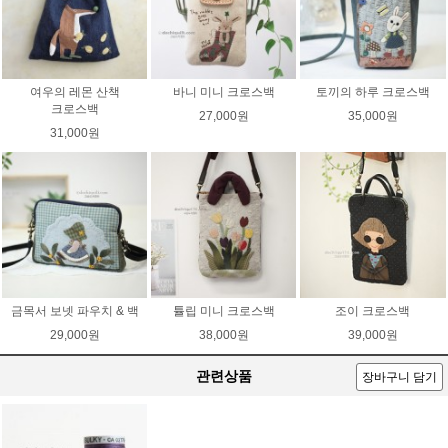
여우의 레몬 산책
바니 미니 크로스백
토끼의 하루 크로스백
크로스백
27,000원
35,000원
31,000원
금목서 보넷 파우치 & 백
튤립 미니 크로스백
조이 크로스백
29,000원
38,000원
39,000원
관련상품
장바구니 담기