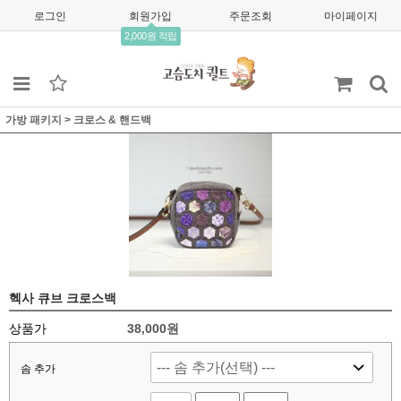
로그인
회원가입
주문조회
마이페이지
2,000원 적립
가방 패키지
>
크로스 & 핸드백
헥사 큐브 크로스백
상품가
38,000
원
솜 추가