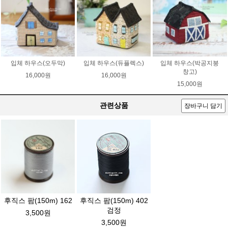
입체 하우스(오두막)
입체 하우스(듀플렉스)
입체 하우스(박공지붕
창고)
16,000원
16,000원
15,000원
관련상품
장바구니 담기
후직스 팜(150m) 162
후직스 팜(150m) 402
검정
3,500원
3,500원