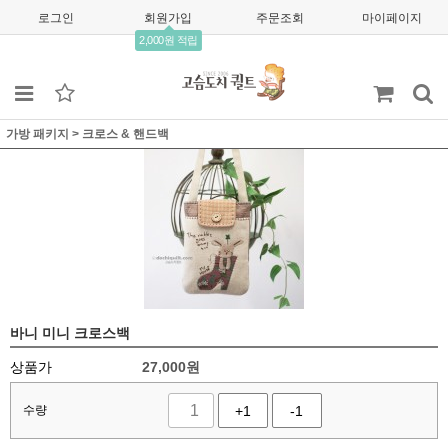
로그인
회원가입
주문조회
마이페이지
2,000원 적립
가방 패키지
>
크로스 & 핸드백
바니 미니 크로스백
상품가
27,000
원
수량
+1
-1