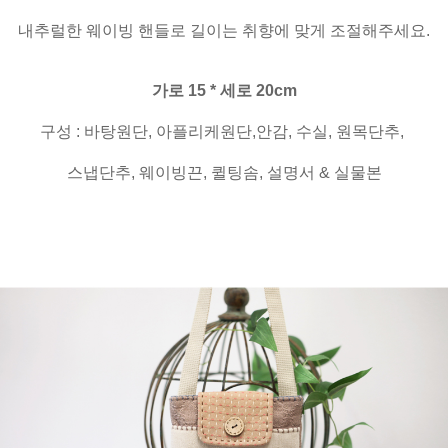
내추럴한 웨이빙 핸들로 길이는 취향에 맞게 조절해주세요.
가로 15 * 세로 20cm
구성 : 바탕원단, 아플리케원단,안감, 수실, 원목단추,
스냅단추, 웨이빙끈, 퀼팅솜, 설명서 & 실물본