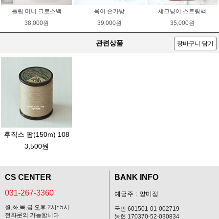
튤립 미니 크로스백
옥이 손가방
체크냥이 스트링백
38,000원
39,000원
35,000원
관련상품
장바구니 담기
후직스 팜(150m) 108
3,500원
CS CENTER
BANK INFO
031-267-3360
예금주 : 양미정
월,화,목,금 오후 2시~5시
국민 601501-01-002719
전화문의 가능합니다
농협 170370-52-030834