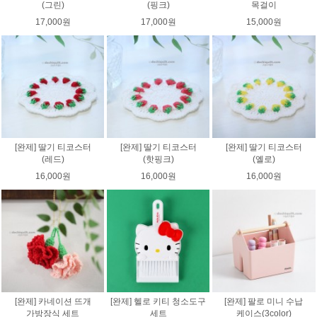
(그린)
(핑크)
목걸이
17,000원
17,000원
15,000원
[완제] 딸기 티코스터
[완제] 딸기 티코스터
[완제] 딸기 티코스터
(레드)
(핫핑크)
(옐로)
16,000원
16,000원
16,000원
[완제] 카네이션 뜨개
[완제] 헬로 키티 청소도구
[완제] 팔로 미니 수납
가방장식 세트
세트
케이스(3color)