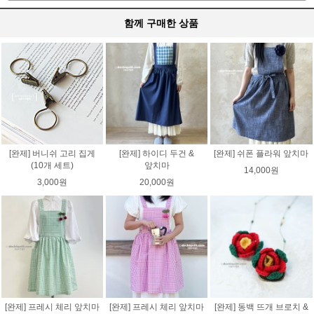
함께 구매한 상품
[완제] 버니쉬 고리 집게
[완제] 하이디 두건 &
[완제] 쉬폰 플라워 앞치마
(10개 세트)
앞치마
14,000원
3,000원
20,000원
[완제] 프레시 체리 앞치마
[완제] 프레시 체리 앞치마
[완제] 동백 뜨개 브로치 &