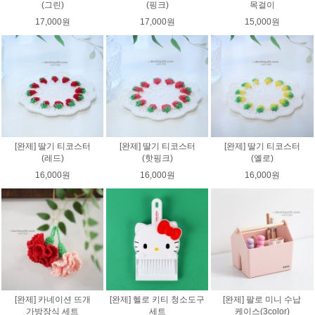
(그린)
(핑크)
목걸이
17,000원
17,000원
15,000원
[완제] 딸기 티코스터
[완제] 딸기 티코스터
[완제] 딸기 티코스터
(레드)
(핫핑크)
(옐로)
16,000원
16,000원
16,000원
[완제] 카네이션 뜨개
[완제] 헬로 키티 청소도구
[완제] 팔로 미니 수납
가방장식 세트
세트
케이스(3color)