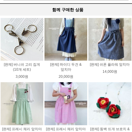
함께 구매한 상품
[완제] 버니쉬 고리 집게
[완제] 하이디 두건 &
[완제] 쉬폰 플라워 앞치마
(10개 세트)
앞치마
14,000원
3,000원
20,000원
[완제] 프레시 체리 앞치마
[완제] 프레시 체리 앞치마
[완제] 동백 뜨개 브로치 &