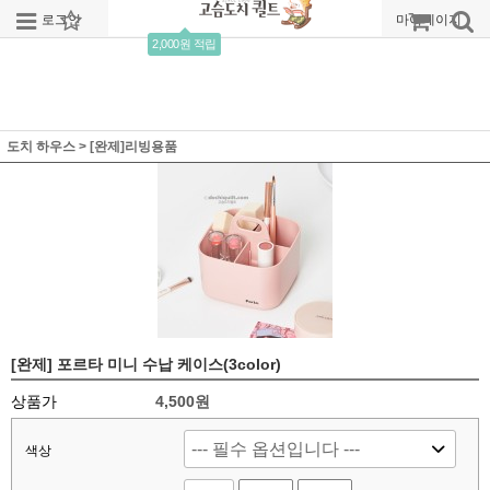
로그인
회원가입
주문조회
마이페이지
2,000원 적립
도치 하우스
>
[완제]리빙용품
[완제] 포르타 미니 수납 케이스(3color)
상품가
4,500원
색상