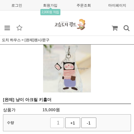
로그인
회원가입
주문조회
마이페이지
2,000원 적립
도치 하우스
>
[완제]팬시/문구
[완제] 냥이 아크릴 키홀더
상품가
15,000
원
수량
+1
-1