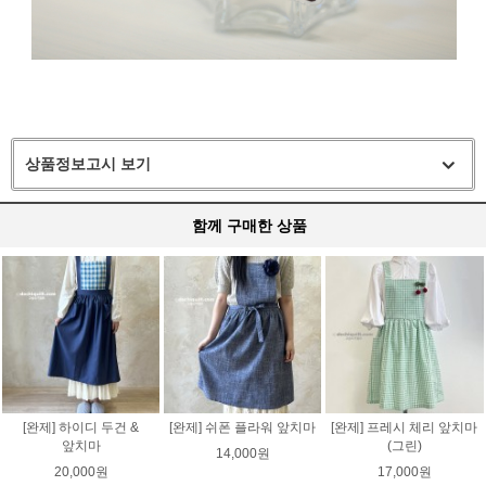
상품정보고시 보기
함께 구매한 상품
[완제] 하이디 두건 &
[완제] 쉬폰 플라워 앞치마
[완제] 프레시 체리 앞치마
앞치마
(그린)
14,000원
20,000원
17,000원