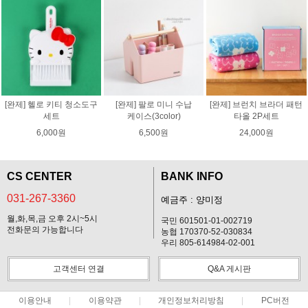
[완제] 헬로 키티 청소도구
[완제] 팔로 미니 수납
[완제] 브런치 브라더 패턴
세트
케이스(3color)
타올 2P세트
6,000원
6,500원
24,000원
CS CENTER
BANK INFO
031-267-3360
예금주 : 양미정
월,화,목,금 오후 2시~5시
국민 601501-01-002719
전화문의 가능합니다
농협 170370-52-030834
우리 805-614984-02-001
고객센터 연결
Q&A 게시판
이용안내
이용약관
개인정보처리방침
PC버전