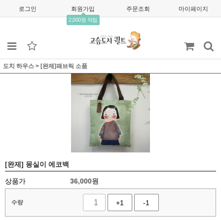
로그인
회원가입
주문조회
마이페이지
2,000원 적립
도치 하우스
>
[완제]패브릭 소품
[완제] 몽실이 에코백
상품가
36,000
원
수량
+1
-1