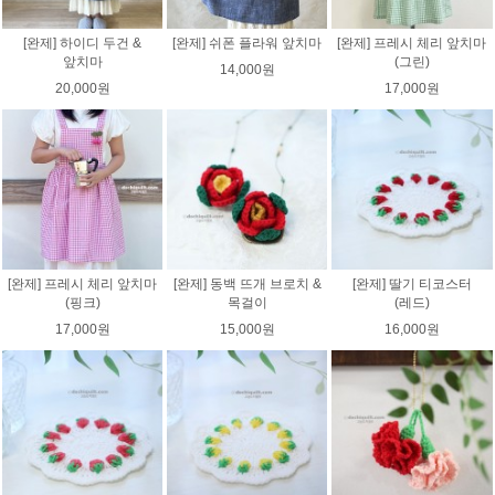
[완제] 하이디 두건 &
[완제] 쉬폰 플라워 앞치마
[완제] 프레시 체리 앞치마
앞치마
(그린)
14,000원
20,000원
17,000원
[완제] 프레시 체리 앞치마
[완제] 동백 뜨개 브로치 &
[완제] 딸기 티코스터
(핑크)
목걸이
(레드)
17,000원
15,000원
16,000원