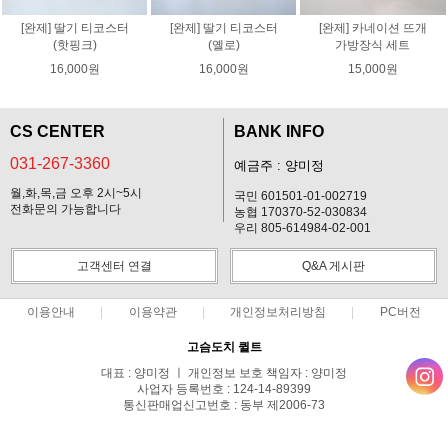
[완제] 딸기 티코스터
[완제] 딸기 티코스터
[완제] 카네이션 뜨개
(핫핑크)
(옐로)
가방장식 세트
16,000원
16,000원
15,000원
CS CENTER
BANK INFO
031-267-3360
예금주 : 양미정
월,화,목,금 오후 2시~5시
국민 601501-01-002719
전화문의 가능합니다
농협 170370-52-030834
우리 805-614984-02-001
고객센터 연결
Q&A 게시판
이용안내
이용약관
개인정보처리방침
PC버전
고슴도치 퀼트
대표 : 양미정 ㅣ 개인정보 보호 책임자 : 양미정
사업자 등록번호 : 124-14-89399
통신판매업신고번호 : 동부 제2006-73
전화 : 031-267-3360 ㅣ 팩스 : 031-287-3360
주소 : 경기도 용인시 기흥구 한보라2로 47-31 고슴도치 하우스