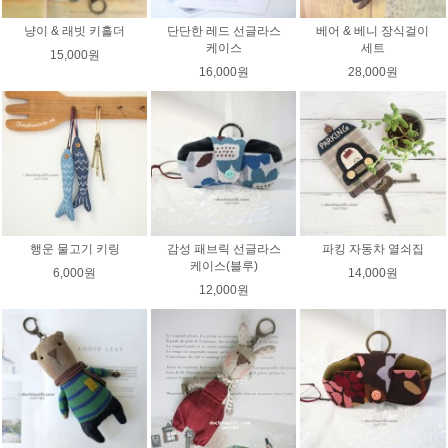
냥이 & 래빗 키홀더
단단한 레드 선글라스
베어 & 베니 장식걸이
케이스
세트
15,000원
16,000원
28,000원
행운 물고기 키링
감성 패브릭 선글라스
파킹 자동차 열쇠집
케이스(블루)
6,000원
14,000원
12,000원