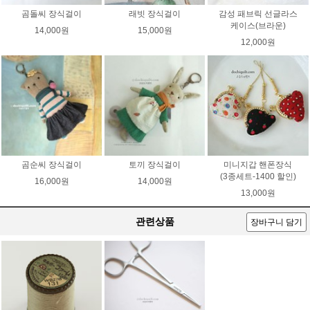
곰돌씨 장식걸이
래빗 장식걸이
감성 패브릭 선글라스
케이스(브라운)
14,000원
15,000원
12,000원
곰순씨 장식걸이
토끼 장식걸이
미니지갑 핸폰장식
(3종세트-1400 할인)
16,000원
14,000원
13,000원
관련상품
장바구니 담기