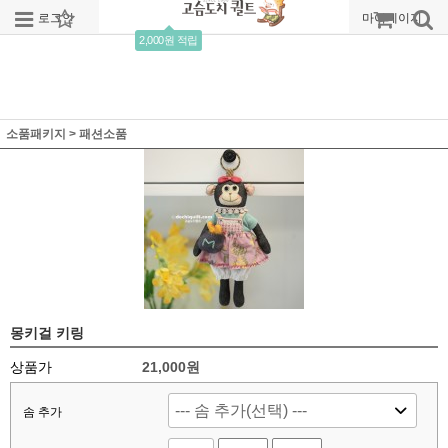
로그인
회원가입
주문조회
마이페이지
2,000원 적립
소품패키지
>
패션소품
몽키걸 키링
상품가
21,000
원
솜 추가