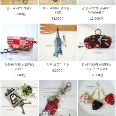
냥이 & 래빗 키홀더
베어 & 베니 장식걸이
감성 패브릭 선글라스
세트
케이스(블루)
15,000원
28,000원
12,000원
단단한 레드 선글라스
행운 물고기 키링
감성 패브릭 선글라스
케이스
케이스(브라운)
6,000원
16,000원
12,000원