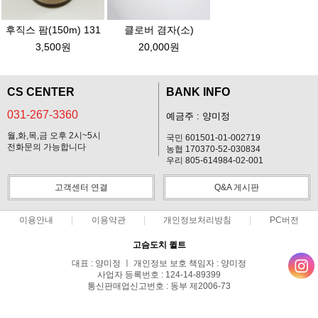
후직스 팜(150m) 131
클로버 겸자(소)
3,500원
20,000원
CS CENTER
BANK INFO
031-267-3360
예금주 : 양미정
월,화,목,금 오후 2시~5시
국민 601501-01-002719
전화문의 가능합니다
농협 170370-52-030834
우리 805-614984-02-001
고객센터 연결
Q&A 게시판
이용안내
이용약관
개인정보처리방침
PC버전
고슴도치 퀼트
대표 : 양미정 ㅣ 개인정보 보호 책임자 : 양미정
사업자 등록번호 : 124-14-89399
통신판매업신고번호 : 동부 제2006-73
전화 : 031-267-3360 ㅣ 팩스 : 031-287-3360
주소 : 경기도 용인시 기흥구 한보라2로 47-31 고슴도치 하우스