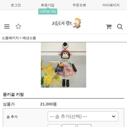
로그인
회원가입
주문조회
마이페이지
2,000원 적립
소품패키지
>
패션소품
몽키걸 키링
상품가
21,000
원
솜 추가