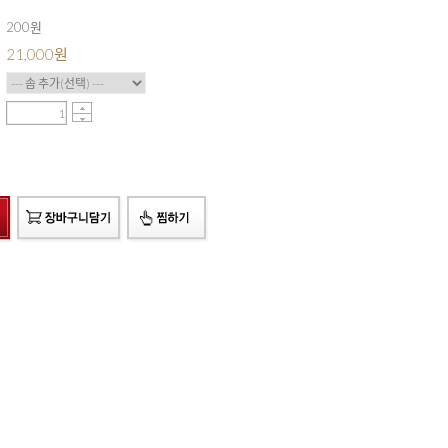
200원
21,000
원