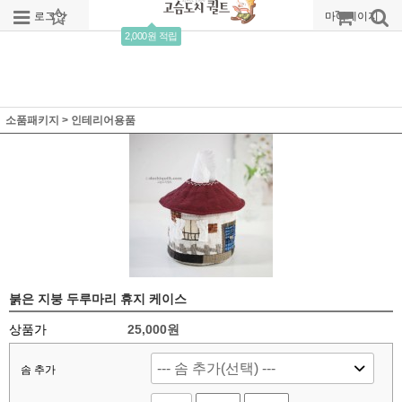
로그인
회원가입
주문조회
마이페이지
2,000원 적립
소품패키지
>
인테리어용품
붉은 지붕 두루마리 휴지 케이스
상품가
25,000
원
솜 추가