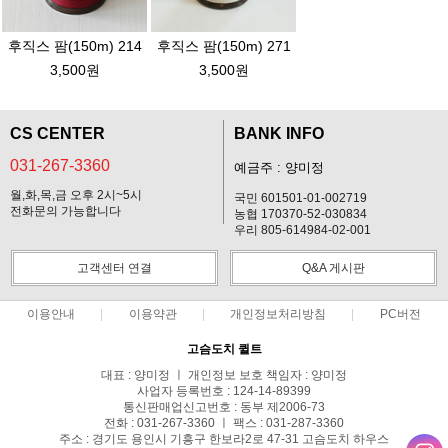
후직스 팜(150m) 214
후직스 팜(150m) 271
3,500원
3,500원
CS CENTER
BANK INFO
031-267-3360
예금주 : 양미정
월,화,목,금 오후 2시~5시
국민 601501-01-002719
전화문의 가능합니다
농협 170370-52-030834
우리 805-614984-02-001
고객센터 연결
Q&A 게시판
이용안내
이용약관
개인정보처리방침
PC버전
고슴도치 퀼트
대표 : 양미정 ㅣ 개인정보 보호 책임자 : 양미정
사업자 등록번호 : 124-14-89399
통신판매업신고번호 : 동부 제2006-73
전화 : 031-267-3360 ㅣ 팩스 : 031-287-3360
주소 : 경기도 용인시 기흥구 한보라2로 47-31 고슴도치 하우스