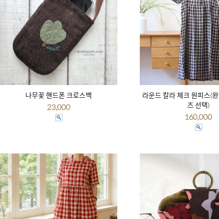
나무꽃 핸드폰 크로스백
라운드 칼라 체크 원피스(완
즈 선택)
23,000
160,000