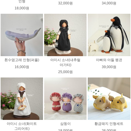
인형
32,000원
34,000원
18,000원
흰수염고래 인형(퍼플)
아미시 소녀(내추럴
아빠와 아들 펭귄
아가타)
16,000원
39,000원
25,000원
아미시 소녀(화이트
삼둥이
황금돼지 인형세트
그리어트)
18,000원
26,000원