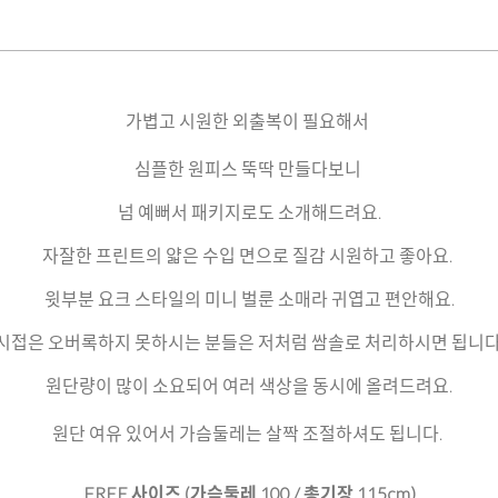
가볍고 시원한 외출복이 필요해서
심플한 원피스 뚝딱 만들다보니
넘 예뻐서 패키지로도 소개해드려요.
자잘한 프린트의 얇은 수입 면으로 질감 시원하고 좋아요.
윗부분 요크 스타일의 미니 벌룬 소매라 귀엽고 편안해요.
시접은 오버록하지 못하시는 분들은 저처럼 쌈솔로 처리하시면 됩니다
원단량이 많이 소요되어 여러 색상을 동시에 올려드려요.
원단 여유 있어서 가슴둘레는 살짝 조절하셔도 됩니다.
FREE 사이즈 (가슴둘레 100 / 총기장 115cm)