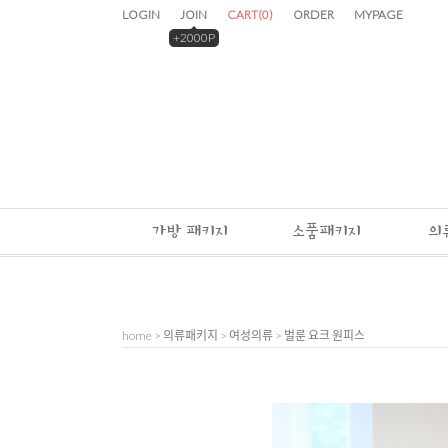
LOGIN
JOIN
CART
(
0
)
ORDER
MYPAGE
+2000P
가방 패키지
소품패키지
의
home
>
의류패키지
>
여성의류
> 벌룬 요크 원피스