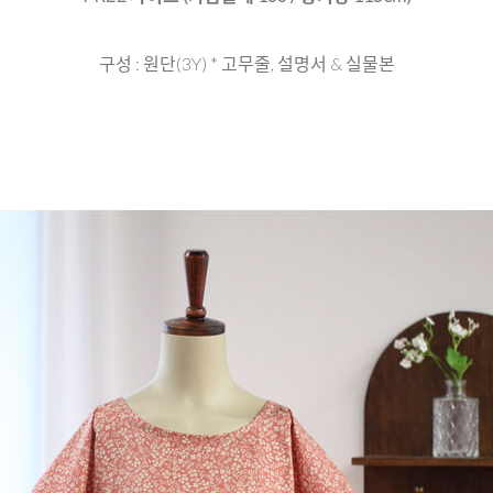
구성 : 원단(3Y) * 고무줄, 설명서 & 실물본