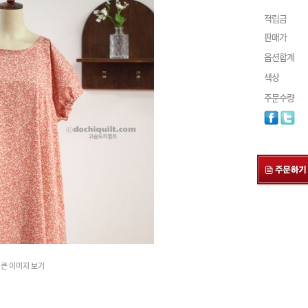
적립금
판매가
옵션합계
색상
주문수량
큰 이미지 보기