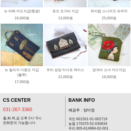
뉴 타짜 카드지갑(똥광)
로즈 조가비 지갑
하이탑 스니커즈 파우치
16,000원
13,000원
25,000원
뉴 빌리지 다용도 지갑
우리 성당 미사포 케이스
양귀비 소녀 카드지갑
(블루)
22,000원
19,000원
17,000원
CS CENTER
BANK INFO
031-267-3360
예금주 : 양미정
월,화,목,금 오후 2시~5시
국민 601501-01-002719
전화문의 가능합니다
농협 170370-52-030834
우리 805-614984-02-001