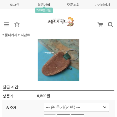
로그인
회원가입
주문조회
마이페이지
2,000원 적립
소품패키지
>
지갑류
당근 지갑
상품가
9,500
원
솜 추가