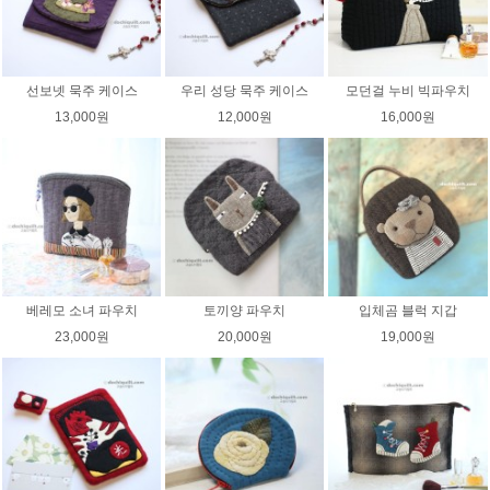
선보넷 묵주 케이스
우리 성당 묵주 케이스
모던걸 누비 빅파우치
13,000원
12,000원
16,000원
베레모 소녀 파우치
토끼양 파우치
입체곰 블럭 지갑
23,000원
20,000원
19,000원