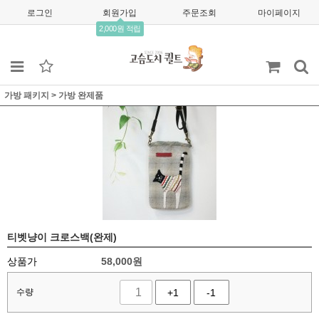
로그인
회원가입
주문조회
마이페이지
2,000원 적립
가방 패키지
>
가방 완제품
티벳냥이 크로스백(완제)
상품가
58,000
원
수량
+1
-1