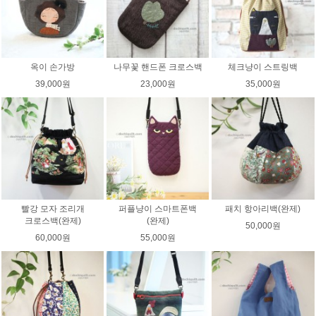
옥이 손가방
나무꽃 핸드폰 크로스백
체크냥이 스트링백
39,000원
23,000원
35,000원
빨강 모자 조리개
퍼플냥이 스마트폰백
패치 항아리백(완제)
크로스백(완제)
(완제)
50,000원
60,000원
55,000원