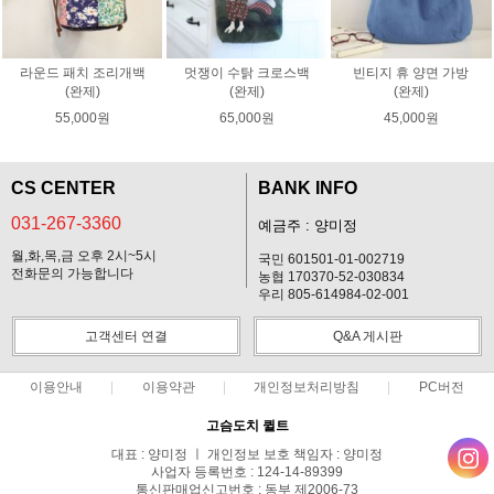
라운드 패치 조리개백
멋쟁이 수탉 크로스백
빈티지 휴 양면 가방
(완제)
(완제)
(완제)
55,000원
65,000원
45,000원
CS CENTER
BANK INFO
031-267-3360
예금주 : 양미정
월,화,목,금 오후 2시~5시
국민 601501-01-002719
전화문의 가능합니다
농협 170370-52-030834
우리 805-614984-02-001
고객센터 연결
Q&A 게시판
이용안내
이용약관
개인정보처리방침
PC버전
고슴도치 퀼트
대표 : 양미정 ㅣ 개인정보 보호 책임자 : 양미정
사업자 등록번호 : 124-14-89399
통신판매업신고번호 : 동부 제2006-73