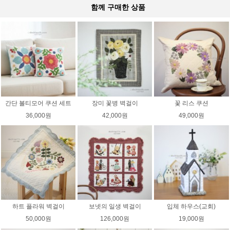
함께 구매한 상품
간단 볼티모어 쿠션 세트
장미 꽃병 벽걸이
꽃 리스 쿠션
36,000원
42,000원
49,000원
하트 플라워 벽걸이
보넷의 일생 벽걸이
입체 하우스(교회)
50,000원
126,000원
19,000원