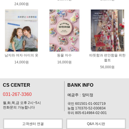
24,000원
남자와 여자 아이의 옷
동물 자수
따뜻함과 편안함을 위한
퀼트
14,000원
16,000원
56,000원
CS CENTER
BANK INFO
031-267-3360
예금주 : 양미정
월,화,목,금 오후 2시~5시
국민 601501-01-002719
전화문의 가능합니다
농협 170370-52-030834
우리 805-614984-02-001
고객센터 연결
Q&A 게시판