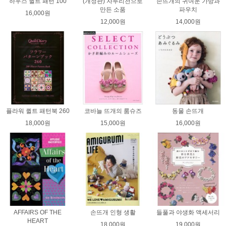
하우스 퀼트 패턴 100
(개정판) 자투리천으로
손뜨개의 귀여운 가방과
만든 소품
파우치
16,000원
12,000원
14,000원
플라워 퀼트 패턴북 260
코바늘 뜨개의 룸슈즈
동물 손뜨개
18,000원
15,000원
16,000원
AFFAIRS OF THE
손뜨개 인형 생활
들풀과 야생화 액세서리
HEART
18,000원
19,000원