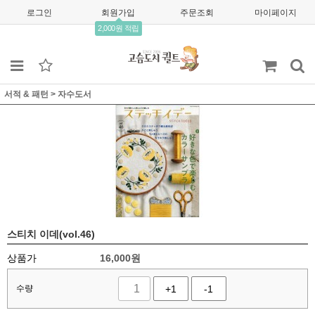
로그인
회원가입
주문조회
마이페이지
2,000원 적립
서적 & 패턴
>
자수도서
스티치 이데(vol.46)
상품가
16,000
원
수량
+1
-1