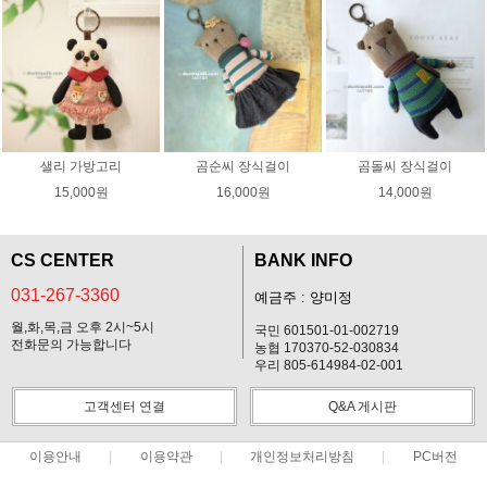
샐리 가방고리
곰순씨 장식걸이
곰돌씨 장식걸이
15,000원
16,000원
14,000원
CS CENTER
BANK INFO
031-267-3360
예금주 : 양미정
월,화,목,금 오후 2시~5시
국민 601501-01-002719
전화문의 가능합니다
농협 170370-52-030834
우리 805-614984-02-001
고객센터 연결
Q&A 게시판
이용안내
이용약관
개인정보처리방침
PC버전