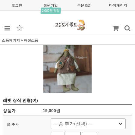
로그인
회원가입
주문조회
마이페이지
2,000원 적립
소품패키지
>
패션소품
래빗 장식 인형(여)
상품가
19,000
원
솜 추가