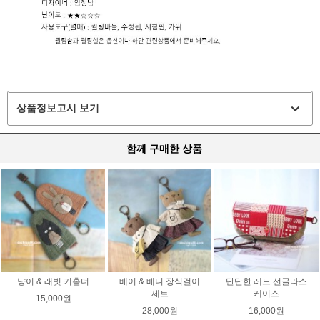
상품정보고시 보기
함께 구매한 상품
냥이 & 래빗 키홀더
베어 & 베니 장식걸이
단단한 레드 선글라스
세트
케이스
15,000원
28,000원
16,000원