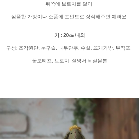
뒤쪽에 브로치를 달아
심플한 가방이나 소품에 포인트로 장식해주면 예뻐요.
키 : 20㎝ 내외
구성: 조각원단, 눈구슬, 나무단추, 수실, 뜨개가방, 부직포,
꽃모티프, 브로치, 설명서 & 실물본