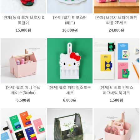
[완제] 동백 뜨개 브로치 &
[완제] 딸기 티코스터
[완제] 브런치 브라더 패턴
목걸이
(레드)
타올 2P세트
15,000원
16,000원
24,000원
[완제] 팔로 미니 수납
[완제] 헬로 키티 청소도구
[완제] 비비드 인덱스
케이스(3color)
세트
마그네틱 북마크
6,500원
6,000원
1,500원