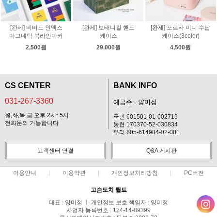
[완제] 비비드 인덱스
[완제] 보태니컬 핸드
[완제] 포르타 미니 수납
마그네틱 북라인마커
케이스
케이스(3color)
2,500원
29,000원
4,500원
CS CENTER
BANK INFO
031-267-3360
예금주 : 양미정
월,화,목,금 오후 2시~5시
국민 601501-01-002719
전화문의 가능합니다
농협 170370-52-030834
우리 805-614984-02-001
고객센터 연결
Q&A 게시판
이용안내
이용약관
개인정보처리방침
PC버전
고슴도치 퀼트
대표 : 양미정 ㅣ 개인정보 보호 책임자 : 양미정
사업자 등록번호 : 124-14-89399