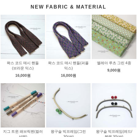
NEW FABRIC & MATERIAL
왁스 코드 매시 핸들
왁스 코드 매시 핸들(퍼플
엘레아 루츠 그린 4종
(브라운 믹스)
믹스)
9,000원
16,000원
16,000원
지그 트윈 패브릭펜(컬러
왕구슬 빅프레임(그린
왕구슬 빅프레임(레드/
선택)
30cm)
블랙 30cm)