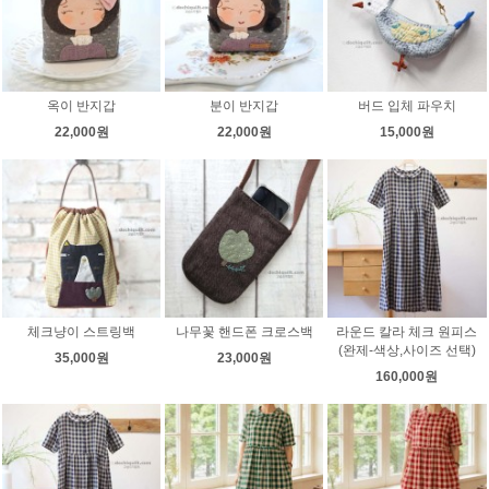
옥이 반지갑
분이 반지갑
버드 입체 파우치
22,000원
22,000원
15,000원
체크냥이 스트링백
나무꽃 핸드폰 크로스백
라운드 칼라 체크 원피스
(완제-색상,사이즈 선택)
35,000원
23,000원
160,000원