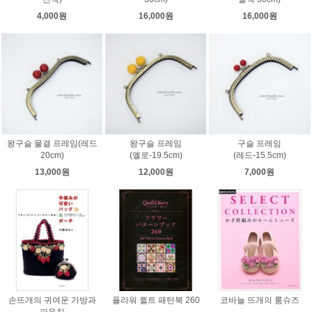
4,000원
16,000원
16,000원
왕구슬 물결 프레임(레드
왕구슬 프레임
구슬 프레임
20cm)
(옐로-19.5cm)
(레드-15.5cm)
13,000원
12,000원
7,000원
손뜨개의 귀여운 가방과
플라워 퀼트 패턴북 260
코바늘 뜨개의 룸슈즈
파우치