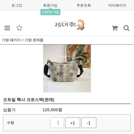
로그인
회원가입
주문조회
마이페이지
2,000원 적립
가방 패키지
>
가방 완제품
오트밀 헥사 크로스백(완제)
상품가
120,000
원
수량
+1
-1