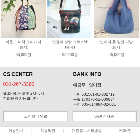
라운드 패치 조리개백
멋쟁이 수탉 크로스백
빈티지 휴 양면 가방
(완제)
(완제)
(완제)
55,000원
65,000원
45,000원
CS CENTER
BANK INFO
031-267-3360
예금주 : 양미정
월,화,목,금 오후 2시~5시
국민 601501-01-002719
전화문의 가능합니다
농협 170370-52-030834
우리 805-614984-02-001
고객센터 연결
Q&A 게시판
이용안내
이용약관
개인정보처리방침
PC버전