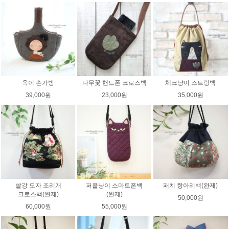
옥이 손가방
나무꽃 핸드폰 크로스백
체크냥이 스트링백
39,000원
23,000원
35,000원
빨강 모자 조리개
퍼플냥이 스마트폰백
패치 항아리백(완제)
크로스백(완제)
(완제)
50,000원
60,000원
55,000원